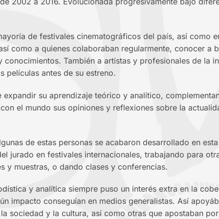
de 2002 a 2016. Evolucionada progresivamente bajo diferen
ayoría de festivales cinematográficos del país, así como e
, así como a quienes colaboraban regularmente, conocer a bue
y conocimientos. También a artistas y profesionales de la in
s películas antes de su estreno.
e expandir su aprendizaje teórico y analítico, complementa
con el mundo sus opiniones y reflexiones sobre la actualida
lgunas de estas personas se acabaron desarrollado en esta 
el jurado en festivales internacionales, trabajando para ot
es y muestras, o dando clases y conferencias.
dística y analítica siempre puso un interés extra en la cob
gún impacto conseguían en medios generalistas. Así apoyáb
 la sociedad y la cultura, así como otras que apostaban p