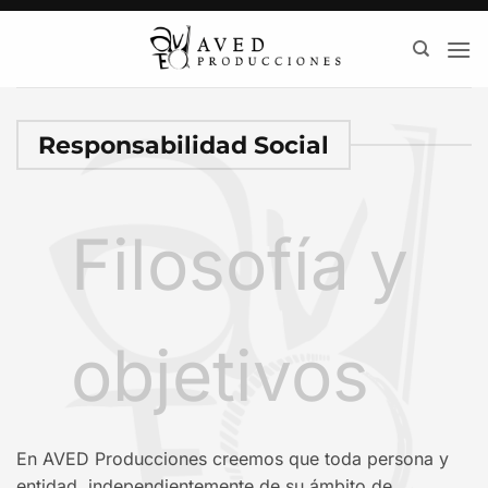
Saltar
al
contenido
Responsabilidad Social
Filosofía y
objetivos
En AVED Producciones creemos que toda persona y
entidad, independientemente de su ámbito de