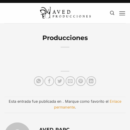
Saltar
al
contenido
Producciones
Esta entrada fue publicada en . Marque como favorito el
Enlace
permanente
.
AVED PAPC